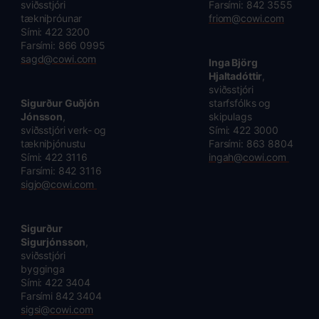
sviðsstjóri
Farsími: 842 3555
tækniþróunar
friom@cowi.com
Sími: 422 3200
Farsími: 866 0995
sagd@cowi.com
Inga Björg
Hjaltadóttir
,
sviðsstjóri
Sigurður Guðjón
starfsfólks og
Jónsson
,
skipulags
sviðsstjóri verk- og
Sími: 422 3000
tækniþjónustu
Farsími: 863 8804
Sími: 422 3116
ingah@cowi.com
Farsími: 842 3116
sigjo@cowi.com
Sigurður
Sigurjónsson
,
sviðsstjóri
bygginga
Sími: 422 3404
Farsími 842 3404
sigsi@cowi.com