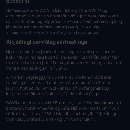
geðheilsu
Geðheilsusáttmáli COWI á Íslandi tók gildi árið 2024 og
endurspeglar hvernig vinnustaður við viljum vera. Með skýrri
sýn, markmiðum og aðgerðum styðjum við við geðheilbrigði og
jákvæða líðan starfsfólks. Þannig byggjum við upp
vinnuumhverfi sem eflir vellíðan, traust og árangur.
Alþjóðlegt samfélag sérfræðinga
Hjá okkur starfar alþjóðlegt samfélag sérfræðinga sem deilir
þekkingu og reynslu þvert á landamæri. Starfsfólk okkar fær
tækifæri til að taka þátt í fjölbreyttum verkefnum og vinna með
fremstu sérfræðingum í sínu sviði.
Á hverjum degi leggjum við okkar að mörkum til að bæta
samfélagið með því að umbreyta áskorunum í sjálfbærar
lausnir. Þótt að verkefnin okkar séu oft umfangsmikil og
krefjandi þá tökum við okkur sjálf ekki of hátíðlega.
COWI er með starfsemi í 35 löndum, m.a. á Norðurlöndunum, í
Bretlandi, Norður-Ameríku og Asíu. Hjá okkur starfa um 7.500
sérfræðingar, þar af 265 á Íslandi, sem búa yfir sérþekkingu í
verkfræði, arkitektúr, orku- og umhverfismálum.