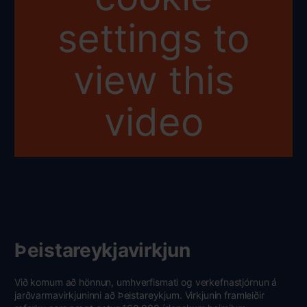
settings to
view this
video
Þeistareykjavirkjun
Við komum að hönnun, umhverfismati og verkefnastjórnun á
jarðvarmavirkjuninni að Þeistareykjum. Virkjunin framleiðir