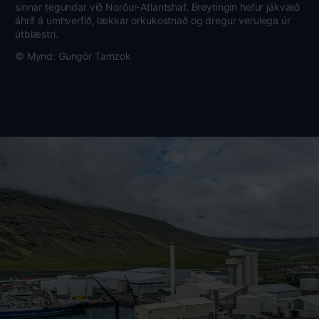
sinnar tegundar við Norður-Atlantshaf. Breytingin hefur jákvæð
áhrif á umhverfið, lækkar orkukostnað og dregur verulega úr
útblæstri.
© Mynd: Gungör Tamzok