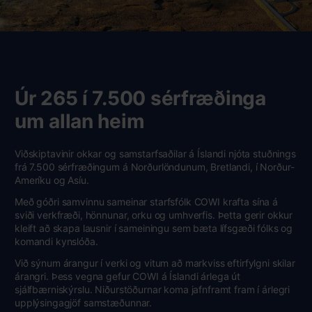
Úr 265 í 7.500 sérfræðinga
um allan heim
Viðskiptavinir okkar og samstarfsaðilar á Íslandi njóta stuðnings
frá 7.500 sérfræðingum á Norðurlöndunum, Bretlandi, í Norður-
Ameríku og Asíu.
Með góðri samvinnu sameinar starfsfólk COWI krafta sína á
sviði verkfræði, hönnunar, orku og umhverfis. Þetta gerir okkur
kleift að skapa lausnir í sameiningu sem bæta lífsgæði fólks og
komandi kynslóða.
Við sýnum árangur í verki og vitum að markviss eftirfylgni skilar
árangri. Þess vegna gefur COWI á Íslandi árlega út
sjálfbærniskýrslu. Niðurstöðurnar koma jafnframt fram í árlegri
upplýsingagjöf samstæðunnar.