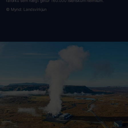
raforku sem nægt getur 160.000 íslenskum heimilum.
© Mynd: Landsvirkjun