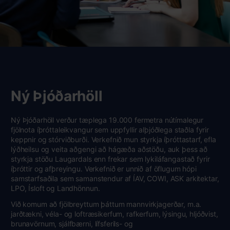
Ný Þjóðarhöll
Ný Þjóðarhöll verður tæplega 19.000 fermetra nútímalegur
fjölnota íþróttaleikvangur sem uppfyllir alþjóðlega staðla fyrir
keppnir og stórviðburði. Verkefnið mun styrkja íþróttastarf, efla
lýðheilsu og veita aðgengi að hágæða aðstöðu, auk þess að
styrkja stöðu Laugardals enn frekar sem lykiláfangastað fyrir
íþróttir og afþreyingu. Verkefnið er unnið af öflugum hópi
samstarfsaðila sem samanstendur af ÍAV, COWI, ASK arkitektar,
LPO, Ísloft og Landhönnun.
Við komum að fjölbreyttum þáttum mannvirkjagerðar, m.a.
jarðtækni, véla- og loftræsikerfum, rafkerfum, lýsingu, hljóðvist,
brunavörnum, sjálfbærni, lífsferils- og