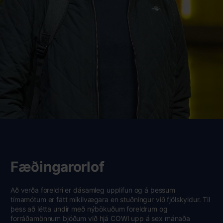
Fæðingarorlof
Að verða foreldri er dásamleg upplifun og á þessum
tímamótum er fátt mikilvægara en stuðningur við fjölskyldur. Til
þess að létta undir með nýbökuðum foreldrum og
forráðamönnum bjóðum við hjá COWI upp á sex mánaða