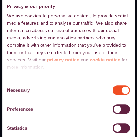
Privacy is our priority
We use cookies to personalise content, to provide social
media features and to analyse our traffic. We also share
information about your use of our site with our social
media, advertising and analytics partners who may
combine it with other information that you’ve provided to
them or that they’ve collected from your use of their
services. Visit our
privacy notice
and
cookie notice
for
more information.
Please note that we may use third-party cookie providers
Consent
who may transfer your personal data to countries outside
Necessary
Selection
Þorbjörg
the EU/EEA. These countries may not provide for an
The concrete nerd
adequate level of data protection based on a European
Preferences
Commission decision, or other appropriate privacy
safeguards. Furthermore, these countries may not have
Item
a local supervisory authority to safeguard personal data,
1
Statistics
and no or limited personal data protection or privacy
of