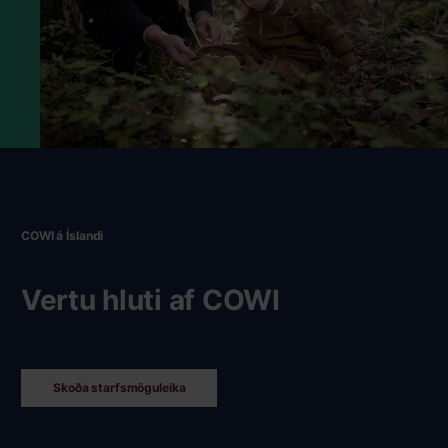
COWI á Íslandi
Vertu hluti af COWI
Skoða starfsmöguleika