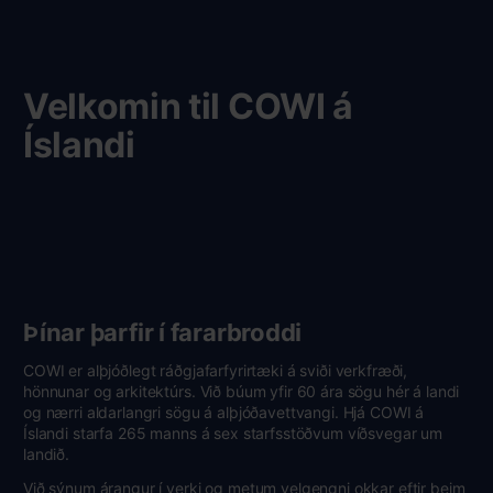
Velkomin til COWI á
Íslandi
Þínar þarfir í fararbroddi
COWI er alþjóðlegt ráðgjafarfyrirtæki á sviði verkfræði,
hönnunar og arkitektúrs. Við búum yfir 60 ára sögu hér á landi
og nærri aldarlangri sögu á alþjóðavettvangi. Hjá COWI á
Íslandi starfa 265 manns á sex starfsstöðvum víðsvegar um
landið.
Við sýnum árangur í verki og metum velgengni okkar eftir þeim