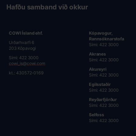
Hafðu samband við okkur
COWI Ísland ehf.
Kópavogur,
Rannsóknarstofa
Urðarhvarfi 6
Sími: 422 3000
203 Kópavogi
Akranes
Sími: 422 3000
Sími: 422 3000
cowi_is@cowi.com
Akureyri
kt.: 430572-0169
Sími: 422 3000
Egilsstaðir
Sími: 422 3000
Reyðarfjörður
Sími: 422 3000
Selfoss
Sími: 422 3000