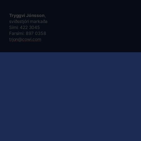
Tryggvi Jónsson
,
sviðsstjóri markaða
Sími: 422 3045
Farsími: 897 0358
trjon@cowi.com
Stefna um
jafnrétti,
fjölbreytileika,
inngildingu og
jöfn laun