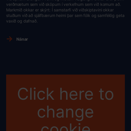
verðmætum sem við sköpum í verkefnum sem við komum að.
Markmið okkar er skýrt: Í samstarfi við viðskiptavini okkar
stuðlum við að sjálfbærum heimi þar sem fólk og samfélög geta
vaxið og dafnað.
Nánar
Click here to
change
cookie