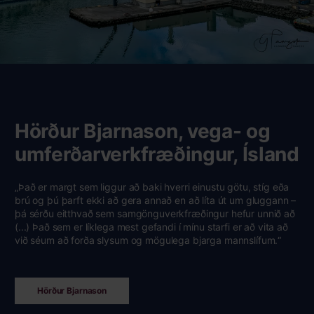
Hörður Bjarnason, vega- og
umferðarverkfræðingur, Ísland
„Það er margt sem liggur að baki hverri einustu götu, stíg eða
brú og þú þarft ekki að gera annað en að líta út um gluggann –
þá sérðu eitthvað sem samgönguverkfræðingur hefur unnið að
(...) Það sem er líklega mest gefandi í mínu starfi er að vita að
við séum að forða slysum og mögulega bjarga mannslífum.“
Hörður Bjarnason