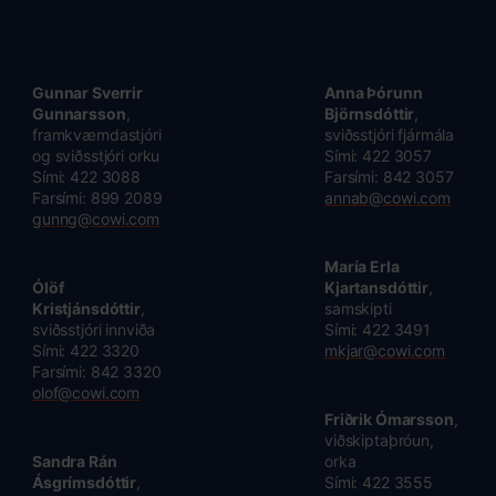
Gunnar Sverrir
Anna Þórunn
Gunnarsson
,
Björnsdóttir
,
framkvæmdastjóri
sviðsstjóri fjármála
og sviðsstjóri orku
Sími: 422 3057
Sími: 422 3088
Farsími: 842 3057
Farsími: 899 2089
annab@cowi.com
gunng@cowi.com
María Erla
Ólöf
Kjartansdóttir
,
Kristjánsdóttir
,
samskipti
sviðsstjóri innviða
Sími: 422 3491
Sími: 422 3320
mkjar@cowi.com
Farsími: 842 3320
olof@cowi.com
Friðrik Ómarsson
,
viðskiptaþróun,
Sandra Rán
orka
Ásgrímsdóttir
,
Sími: 422 3555