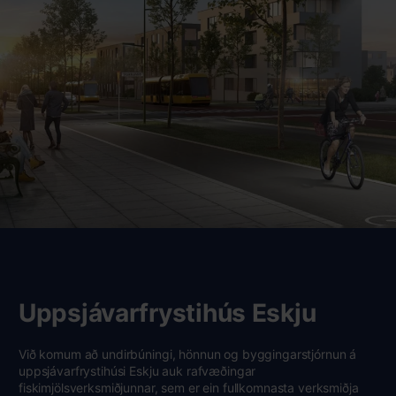
Uppsjávarfrystihús Eskju
Við komum að undirbúningi, hönnun og byggingarstjórnun á
uppsjávarfrystihúsi Eskju auk rafvæðingar
fiskimjölsverksmiðjunnar, sem er ein fullkomnasta verksmiðja