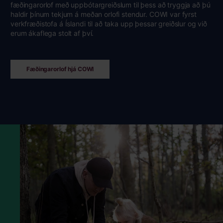
fæðingarorlof með uppbótargreiðslum til þess að tryggja að þú
haldir þínum tekjum á meðan orlofi stendur. COWI var fyrst
verkfræðistofa á Íslandi til að taka upp þessar greiðslur og við
erum ákaflega stolt af því.
Fæðingarorlof hjá COWI