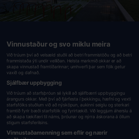
Vinnustaður og svo miklu meira
Við trúum því að velsæld stuðli að betri frammistöðu og að betri
frammistaða ýti undir vellíðan. Helsta markmið okkar er að
skapa vinnustað framtíðarinnar; umhverfi þar sem fólk getur
vaxið og dafnað.
Sjálfbær uppbygging
Við trúum að starfsþróun sé lykill að sjálfbærri uppbyggingu
árangurs okkar. Með því að fjárfesta í þekkingu, hæfni og vexti
starfsfólks stuðlum við að nýsköpun, aukinni seiglu og sterkari
framtíð fyrir bæði starfsfólk og fyrirtækið. Við leggjum áherslu á
að skapa tækifæri til náms, þróunar og nýrra áskorana á öllum
stigum starfsferilsins.
Vinnustaðamenning sem eflir og nærir